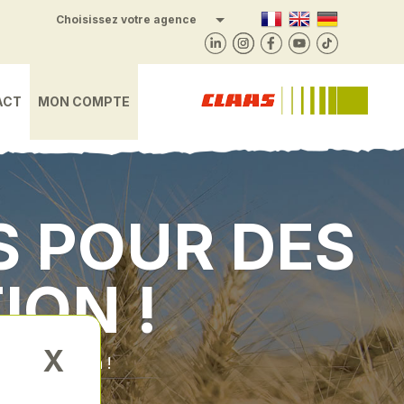
Sainte-Marie-en-Chanois
Choisissez votre agence
Lépanges-sur-Vologne
Foussemagne
Frambouhans
Châtenois
Valonne
Vesoul
Saône
Harol
Bulle
Gray
ACT
MON COMPTE
S POUR DES
ION !
X
ls d’exception !