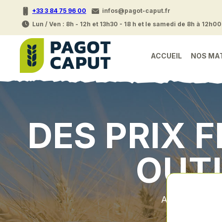
+33 3 84 75 96 00
infos@pagot-caput.fr
Lun / Ven : 8h - 12h et 13h30 - 18 h et le samedi de 8h à 12h00
ACCUEIL
NOS MA
DES PRIX 
OUTI
Accueil
•
A