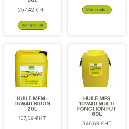
60L
257,42 €HT
Voir produit
Voir produit
HUILE MFM-
HUILE MFS
15W40 BIDON
10W40 MULTI
20L
FONCTION FUT
60L
107,09 €HT
346,69 €HT