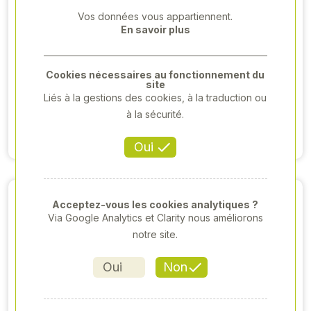
Vos données vous appartiennent.
En savoir plus
HUILE DE CHAÎNE
HUILE DE
PROSYLVA CHAIN
GRAISSAGE
EXPERT 5L
KARCHER 1L
Cookies nécessaires au fonctionnement du
site
31,57 € HT
27,06 €HT
15,00 €HT
Liés à la gestions des cookies, à la traduction ou
à la sécurité.
Voir produit
Voir produit
Oui
Acceptez-vous les cookies analytiques ?
Via Google Analytics et Clarity nous améliorons
notre site.
Oui
Non
HUILE HC-F100
HUILE HYD-HV46