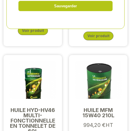
BIDON 5L
MINERALE HYD
Sauvegarder
FUT 210L
12,55 €HT
843,67 €HT
Voir produit
Voir produit
HUILE HYD-HV46
HUILE MFM
MULTI-
15W40 210L
FONCTIONNELLE
994,20 €HT
EN TONNELET DE