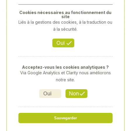
Previous
Next
Cookies nécessaires au fonctionnement du
site
Liés à la gestions des cookies, à la traduction ou
à la sécurité.
Oui
Acceptez-vous les cookies analytiques ?
Via Google Analytics et Clarity nous améliorons
notre site.
Oui
Non
5 TRESSES SEALFIX VL
Sauvegarder
Référence
: YR-YR4004510