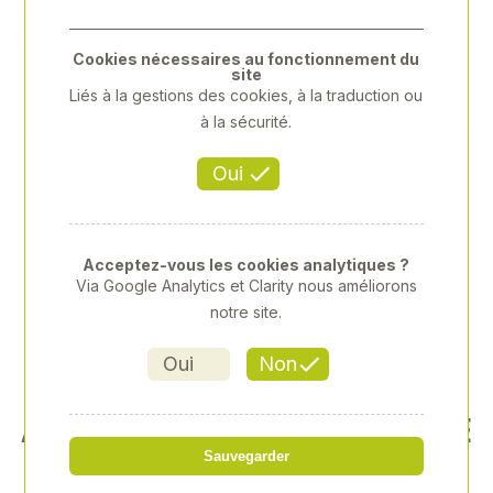
Previous
Next
Cookies nécessaires au fonctionnement du
site
Liés à la gestions des cookies, à la traduction ou
à la sécurité.
Oui
Acceptez-vous les cookies analytiques ?
Via Google Analytics et Clarity nous améliorons
notre site.
Oui
Non
AFFUTEUSE DE FORETS ELE
CTRIQUE
Sauvegarder