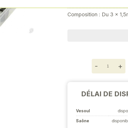
Coffret de 125 joints tori
Next
Composition : Du 3 x 1,
-
+
DÉLAI DE DIS
Vesoul
dispo
Saône
disponib