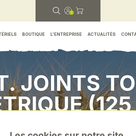
TÉRIELS
BOUTIQUE
L'ENTREPRISE
ACTUALITÉS
CONT
. JOINTS T
TRIQUE (125
achees
•
Environnement atelier
•
Assort. joints
Les cookies sur notre site.