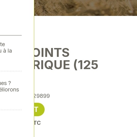
te
RT. JOINTS
 à la
 MÉTRIQUE (125
PC
ues ?
éliorons
érence
: SPA-29899
16,48 € HT
oit 19,78 € TTC