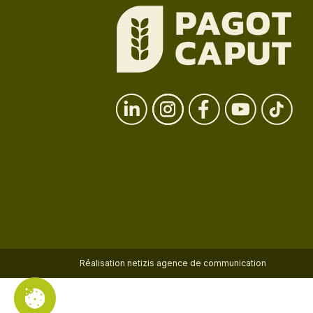
Réalisation
netizis agence de communication