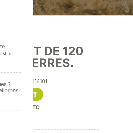
te
IMENT DE 120
 à la
LES VERRES.
érence
: SODI14101
ues ?
éliorons
16,48 € HT
oit 19,78 € TTC
 verre :