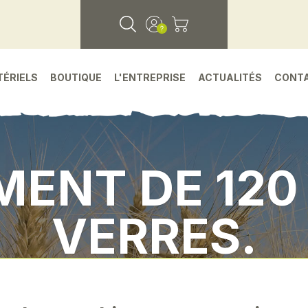
TÉRIELS
BOUTIQUE
L'ENTREPRISE
ACTUALITÉS
CONT
ENT DE 120
VERRES.
tachees
•
Environnement machine
•
Assortiment