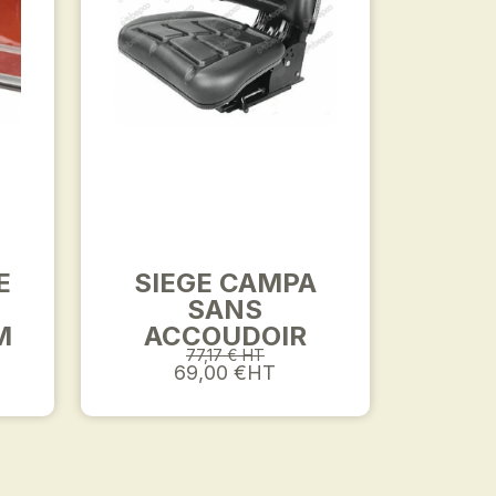
E
SIEGE CAMPA
,
SANS
M
ACCOUDOIR
77,17 € HT
69,00 €HT