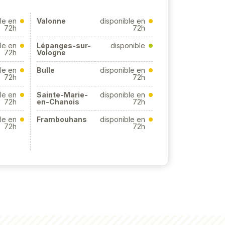
le en
Valonne
disponible en
72h
72h
le en
Lépanges-sur-
disponible
72h
Vologne
le en
Bulle
disponible en
72h
72h
le en
Sainte-Marie-
disponible en
72h
en-Chanois
72h
le en
Frambouhans
disponible en
72h
72h