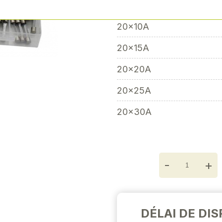
20x5A
Next
20x10A
20x15A
20x20A
20x25A
20x30A
-
+
DÉLAI DE DIS