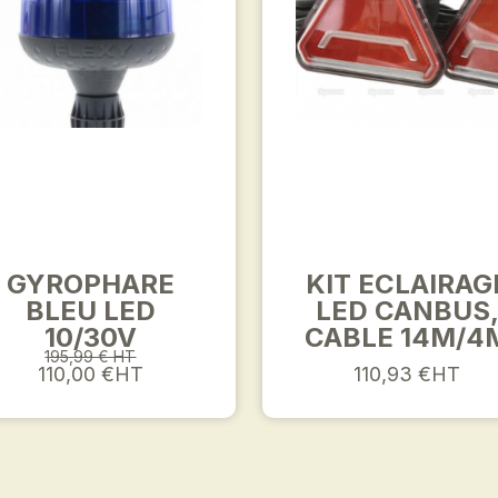
GYROPHARE
KIT ECLAIRAG
BLEU LED
LED CANBUS
10/30V
CABLE 14M/4
195,99 € HT
110,00 €HT
110,93 €HT