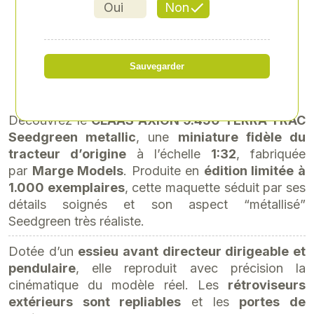
Oui
Non
Référence
: CLA-0002675160
143,21 € TTC
Sauvegarder
soit 119,34 € HT
Découvrez le
CLAAS AXION 9.450 TERRA TRAC
Seedgreen metallic
, une
miniature fidèle du
tracteur d’origine
à l’échelle
1:32
, fabriquée
par
Marge Models
. Produite en
édition limitée à
1.000 exemplaires
, cette maquette séduit par ses
détails soignés et son aspect “métallisé”
Seedgreen très réaliste.
Dotée d’un
essieu avant directeur dirigeable et
pendulaire
, elle reproduit avec précision la
cinématique du modèle réel. Les
rétroviseurs
extérieurs sont repliables
et les
portes de