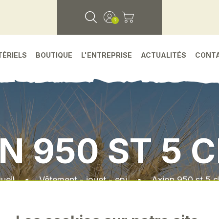
TÉRIELS
BOUTIQUE
L'ENTREPRISE
ACTUALITÉS
CONT
N 950 ST 5 
ueil
•
Vêtement - jouet - epi
•
Axion 950 st 5 c