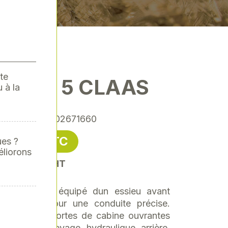
te
50 ST 5 CLAAS
 à la
nce
: CLA-0002671660
93,67 € TTC
ues ?
éliorons
soit 78,06 € HT
 non limité, équipé dun essieu avant
 pendulaire pour une conduite précise.
repliables et portes de cabine ouvrantes
sibilité. Relevage hydraulique arrière,