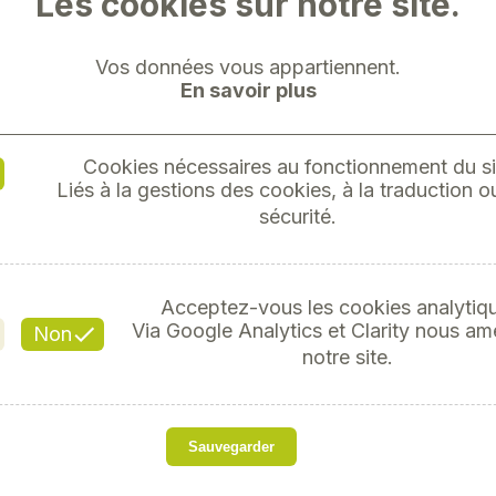
Les cookies sur notre site.
Vos données vous appartiennent.
En savoir plus
Cookies nécessaires au fonctionnement du si
AXION 9
Liés à la gestions des cookies, à la traduction ou
sécurité.
Référe
Acceptez-vous les cookies analytiq
Via Google Analytics et Clarity nous am
Non
notre site.
Modèle de série Wiking
directeur dirigeable et
Sauvegarder
Rétroviseurs extérieurs 
pour une meilleure acces