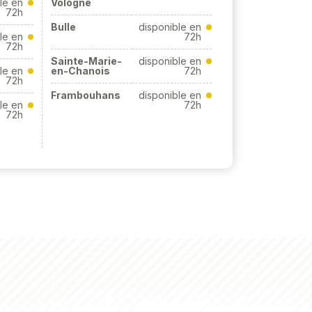
le en
Vologne
72h
Bulle
disponible en
le en
72h
72h
Sainte-Marie-
disponible en
le en
en-Chanois
72h
72h
Frambouhans
disponible en
le en
72h
72h