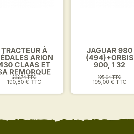
TRACTEUR À
JAGUAR 980
ÉDALES ARION
(494)+ORBIS
430 CLAAS ET
900, 1 32
SA REMORQUE
202,74 TTC
195,64 TTC
190,80 € TTC
195,00 € TTC