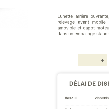
Next
dispositif d'attelage et br
Lunette arrière ouvrante
relevage avant mobile 
amovible et capot moteur
dans un emballage standa
-
+
DÉLAI DE DIS
Vesoul
disponib