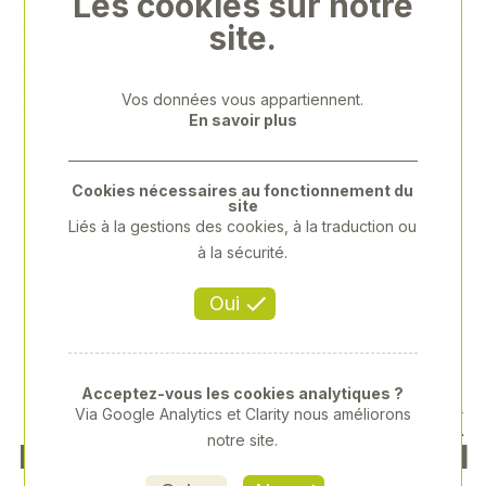
Les cookies sur notre
Previous
Next
site.
Vos données vous appartiennent.
En savoir plus
Cookies nécessaires au fonctionnement du
site
Liés à la gestions des cookies, à la traduction ou
à la sécurité.
Oui
Acceptez-vous les cookies analytiques ?
Via Google Analytics et Clarity nous améliorons
ÉDITION LIMITÉE À 2000 EX
notre site.
EMPLAIRES POUR LES PASSI