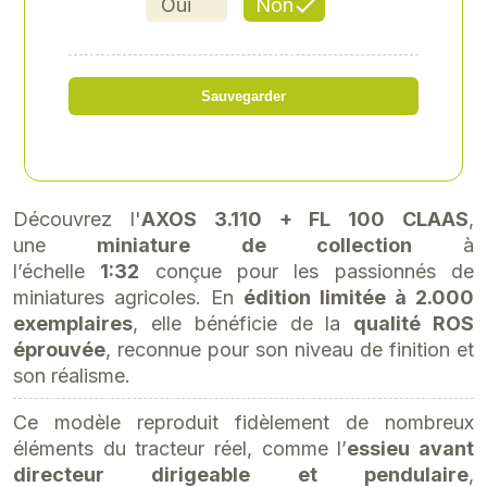
ONNÉS CLAAS
Oui
Non
Référence
: CLA-0002675150
Sauvegarder
95,70 € TTC
soit 79,75 € HT
Découvrez l'
AXOS 3.110 + FL 100 CLAAS
,
une
miniature de collection
à
l’échelle
1:32
conçue pour les passionnés de
miniatures agricoles. En
édition limitée à 2.000
exemplaires
, elle bénéficie de la
qualité ROS
éprouvée
, reconnue pour son niveau de finition et
son réalisme.
Ce modèle reproduit fidèlement de nombreux
éléments du tracteur réel, comme l’
essieu avant
directeur dirigeable et pendulaire
,