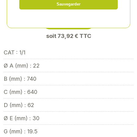
Sauvegarder
Référence
: BEP-21159958
61,60 € HT
soit 73,92 € TTC
CAT : 1/1
Ø A (mm) : 22
B (mm) : 740
C (mm) : 640
D (mm) : 62
Ø E (mm) : 30
G (mm) : 19.5