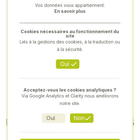
Vos données vous appartiennent.
Previous
Next
En savoir plus
Cookies nécessaires au fonctionnement du
site
Liés à la gestions des cookies, à la traduction ou
à la sécurité.
Oui
Acceptez-vous les cookies analytiques ?
Via Google Analytics et Clarity nous améliorons
notre site.
Oui
Non
BARRE A TROUS CAT 1 LG 74
0 9 TROUS