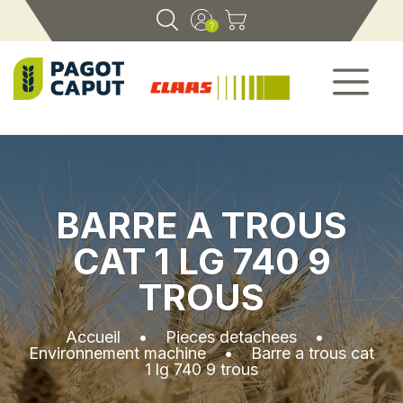
BARRE A TROUS
CAT 1 LG 740 9
TROUS
Accueil
•
Pieces detachees
•
Environnement machine
•
Barre a trous cat
1 lg 740 9 trous