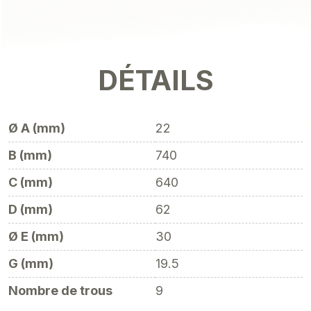
DÉTAILS
Ø A (mm)
22
B (mm)
740
C (mm)
640
D (mm)
62
Ø E (mm)
30
G (mm)
19.5
Nombre de trous
9