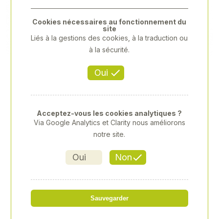
Previous
Next
Cookies nécessaires au fonctionnement du
site
Liés à la gestions des cookies, à la traduction ou
à la sécurité.
Oui
Acceptez-vous les cookies analytiques ?
Via Google Analytics et Clarity nous améliorons
notre site.
Oui
Non
BURIN PLAT 17X150MM
Sauvegarder
Référence
: XY-XY7621706