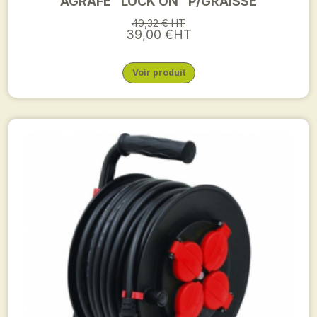
AGRAFE "LOCK ON" P/GRAISSE
49,32 € HT
39,00 €HT
Voir produit