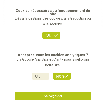
Previous
Next
Cookies nécessaires au fonctionnement du
site
Liés à la gestions des cookies, à la traduction ou
à la sécurité.
Oui
Acceptez-vous les cookies analytiques ?
Via Google Analytics et Clarity nous améliorons
notre site.
Oui
Non
BURIN PLAT 24X250MM
Sauvegarder
Référence
: XY-XY7622410