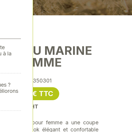
N BLEU MARINE
te
 à la
AS FEMME
ence
: 00025350301
ues ?
éliorons
48,00 € TTC
C
soit 40,00 € HT
arine CLAAS pour femme a une coupe
ps pour un look élégant et confortable