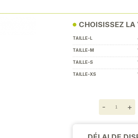
avec son col montant. Par
Next
CHOISISSEZ LA
TAILLE-L
TAILLE-M
TAILLE-S
TAILLE-XS
-
+
DÉLAI DE DIS