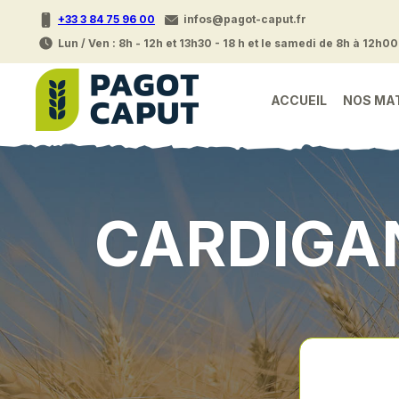
+33 3 84 75 96 00
infos@pagot-caput.fr
Lun / Ven : 8h - 12h et 13h30 - 18 h et le samedi de 8h à 12h00
ACCUEIL
NOS MA
CARDIGA
Accueil