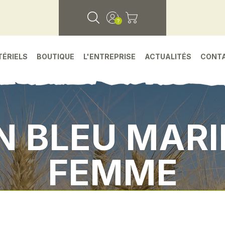
TÉRIELS
BOUTIQUE
L'ENTREPRISE
ACTUALITÉS
CONT
N BLEU MARI
FEMME
•
Vêtement - jouet - epi
•
Cardigan bleu marine c