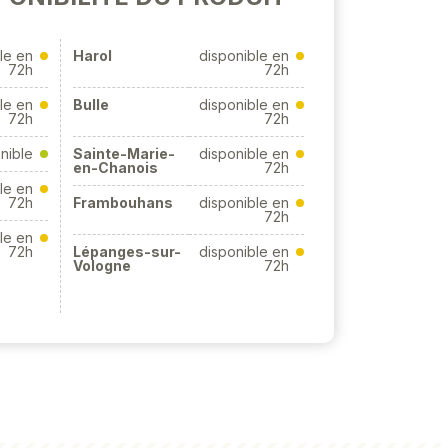
le en
Harol
disponible en
72h
72h
le en
Bulle
disponible en
72h
72h
nible
Sainte-Marie-
disponible en
en-Chanois
72h
le en
72h
Frambouhans
disponible en
72h
le en
72h
Lépanges-sur-
disponible en
Vologne
72h