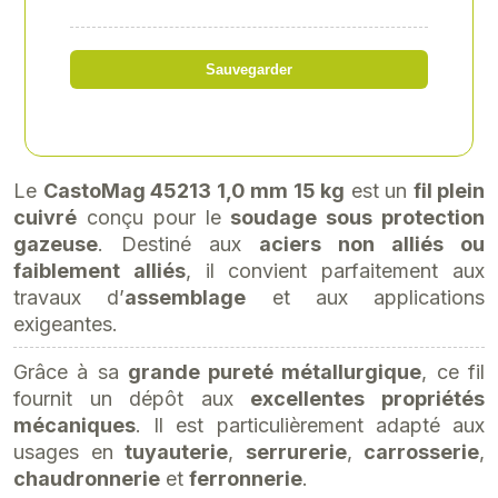
Référence
: XH-XH452131015
Sauvegarder
74,54 € HT
soit 89,45 € TTC
Le
CastoMag 45213 1,0 mm 15 kg
est un
fil plein
cuivré
conçu pour le
soudage sous protection
gazeuse
. Destiné aux
aciers non alliés ou
faiblement alliés
, il convient parfaitement aux
travaux d’
assemblage
et aux applications
exigeantes.
Grâce à sa
grande pureté métallurgique
, ce fil
fournit un dépôt aux
excellentes propriétés
mécaniques
. Il est particulièrement adapté aux
usages en
tuyauterie
,
serrurerie
,
carrosserie
,
chaudronnerie
et
ferronnerie
.