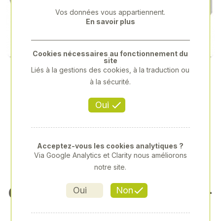
Previous
Next
Vos données vous appartiennent.
En savoir plus
Cookies nécessaires au fonctionnement du
site
Liés à la gestions des cookies, à la traduction ou
à la sécurité.
Oui
Acceptez-vous les cookies analytiques ?
Via Google Analytics et Clarity nous améliorons
notre site.
CHARGEUR DE BATTERIE NI-
Oui
Non
MH AVEC 4 PILES