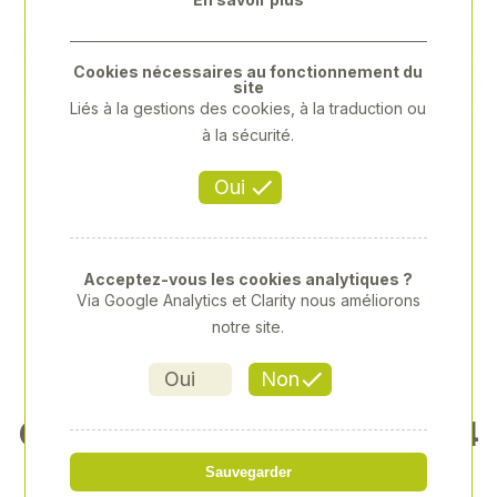
Previous
Next
Cookies nécessaires au fonctionnement du
site
Liés à la gestions des cookies, à la traduction ou
à la sécurité.
Oui
Acceptez-vous les cookies analytiques ?
Via Google Analytics et Clarity nous améliorons
notre site.
Oui
Non
CHASSE GOUPILLE GAINÉ 14
X 290MM
Sauvegarder