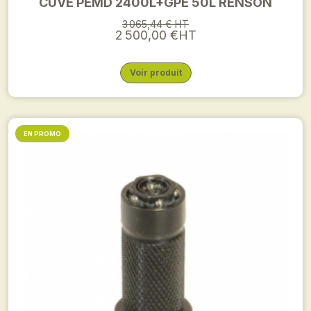
CUVE PEMD 2400L+GPE 50L RENSON
3 065,44 € HT
2 500,00 €HT
Voir produit
EN PROMO