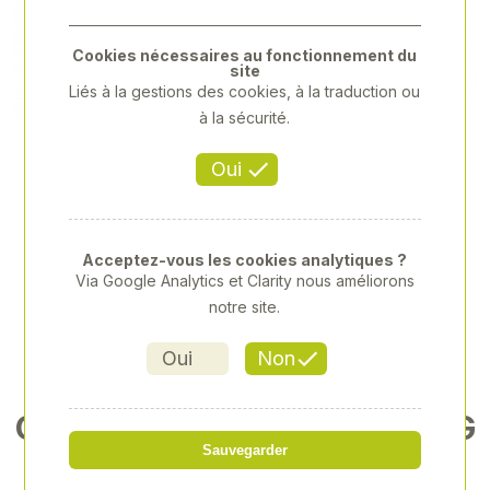
Previous
Next
Cookies nécessaires au fonctionnement du
site
Liés à la gestions des cookies, à la traduction ou
à la sécurité.
Oui
Acceptez-vous les cookies analytiques ?
Via Google Analytics et Clarity nous améliorons
notre site.
Oui
Non
CHASSE-GOUPILLES 2 LONG
UEUR: 115MM
Sauvegarder