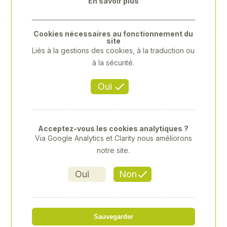
En savoir plus
Previous
Next
Cookies nécessaires au fonctionnement du
site
Liés à la gestions des cookies, à la traduction ou
à la sécurité.
Oui
Acceptez-vous les cookies analytiques ?
Via Google Analytics et Clarity nous améliorons
notre site.
Oui
Non
CHAUFFE-LAIT SUPERHEAT
ANALOGIQUE 2300W
Sauvegarder