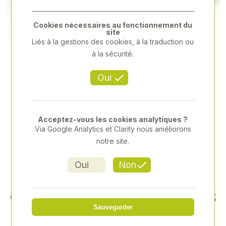
Previous
Next
Cookies nécessaires au fonctionnement du
site
Liés à la gestions des cookies, à la traduction ou
à la sécurité.
Oui
Acceptez-vous les cookies analytiques ?
Via Google Analytics et Clarity nous améliorons
notre site.
Oui
Non
CLAAS XERION 5000, 1 16, B
Sauvegarder
RUDER