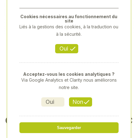
Previous
Next
Cookies nécessaires au fonctionnement du
site
Liés à la gestions des cookies, à la traduction ou
à la sécurité.
Oui
Acceptez-vous les cookies analytiques ?
Via Google Analytics et Clarity nous améliorons
notre site.
Oui
Non
CLE A ERGOT ARTICULEE EC
ROUS E
Sauvegarder