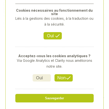
Previous
Next
Cookies nécessaires au fonctionnement du
site
Liés à la gestions des cookies, à la traduction ou
à la sécurité.
Oui
Acceptez-vous les cookies analytiques ?
Via Google Analytics et Clarity nous améliorons
notre site.
Oui
Non
CLE A MOLETTE 200MM BR
Sauvegarder
UNIE