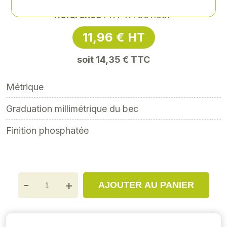
Référence
: XY-XY361108P
11,96 € HT
soit 14,35 € TTC
Métrique
Graduation millimétrique du bec
Finition phosphatée
-
+
AJOUTER AU PANIER