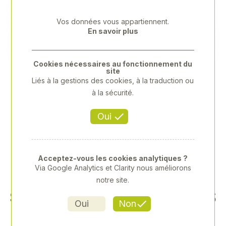
Previous
Next
Vos données vous appartiennent.
En savoir plus
Cookies nécessaires au fonctionnement du
site
Liés à la gestions des cookies, à la traduction ou
à la sécurité.
Oui
Acceptez-vous les cookies analytiques ?
Via Google Analytics et Clarity nous améliorons
notre site.
SERRAGE RAPIDE ET PRÉCIS
Oui
Non
Référence
: XY-XY363110R