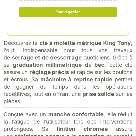
53,90 € HT
Sauvegarder
soit 64,68 € TTC
Découvrez la
clé à molette métrique King Tony
,
l’outil indispensable pour tous vos travaux
de
serrage et de desserrage
quotidiens. Grâce à
sa
graduation millimétrique du bec
, cette clé
assure un
réglage précis
et rapide sur les boulons
et écrous. Sa
mâchoire à reprise rapide
permet
de gagner du temps dans les opérations
répétitives, tout en offrant une
prise solide
sur les
pièces.
Conçue avec un
manche confortable
, elle réduit
la fatigue de l’utilisateur lors des interventions
prolongées. Sa
finition chromée
assure