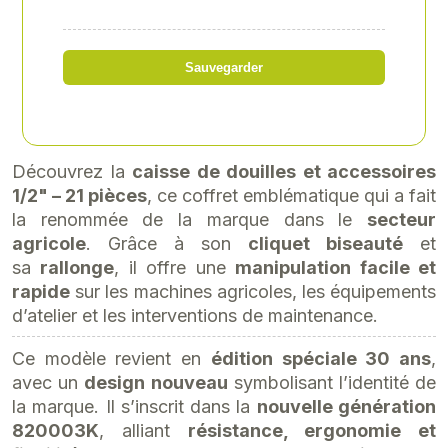
Référence
: XY-XY4321MRE
152,90 € HT
Sauvegarder
soit 183,48 € TTC
Découvrez la
caisse de douilles et accessoires
1/2" – 21 pièces
, ce coffret emblématique qui a fait
la renommée de la marque dans le
secteur
agricole
. Grâce à son
cliquet biseauté
et
sa
rallonge
, il offre une
manipulation facile et
rapide
sur les machines agricoles, les équipements
d’atelier et les interventions de maintenance.
Ce modèle revient en
édition spéciale 30 ans
,
avec un
design nouveau
symbolisant l’identité de
la marque. Il s’inscrit dans la
nouvelle génération
820003K
, alliant
résistance, ergonomie et