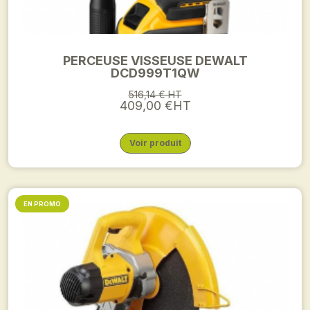
PERCEUSE VISSEUSE DEWALT
DCD999T1QW
516,14 € HT
409,00 €HT
Voir produit
EN PROMO