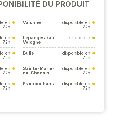
PONIBILITÉ DU PRODUIT
le en
Valonne
disponible en
72h
72h
le en
Lépanges-sur-
disponible
72h
Vologne
le en
Bulle
disponible en
72h
72h
le en
Sainte-Marie-
disponible en
72h
en-Chanois
72h
le en
Frambouhans
disponible en
72h
72h