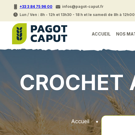
+33 3 84 75 96 00
infos@pagot-caput.fr
Lun / Ven : 8h - 12h et 13h30 - 18 h et le samedi de 8h à 12h00
ACCUEIL
NOS MA
CROCHET 
Accueil
•
Pieces deta