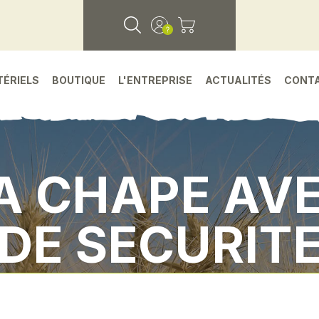
TÉRIELS
BOUTIQUE
L'ENTREPRISE
ACTUALITÉS
CONT
A CHAPE AVE
DE SECURIT
chees
•
Environnement atelier
•
Crochet a chap