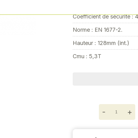
Crochet à chape avec ling
Next
Coefficient de sécurité : 
Norme : EN 1677-2.
Hauteur : 128mm (int.)
Cmu : 5,3T
-
+