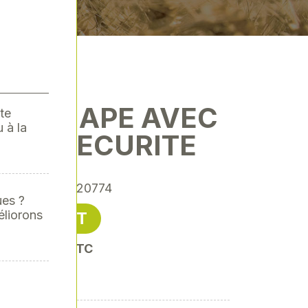
 A CHAPE AVEC
te
 à la
T DE SECURITE
érence
: SODI20774
ues ?
éliorons
47,48 € HT
oit 56,98 € TTC