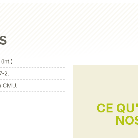
S
int.)
7-2.
la CMU.
CE QU
NOS