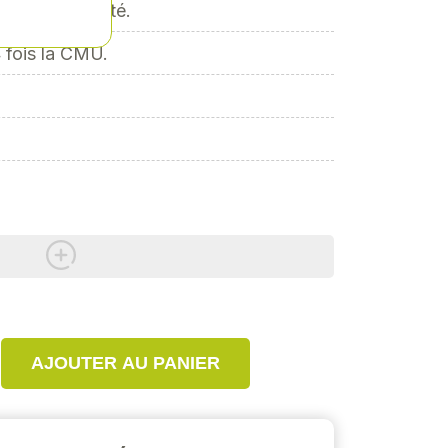
uet de sécurité.
4 fois la CMU.
AJOUTER AU PANIER