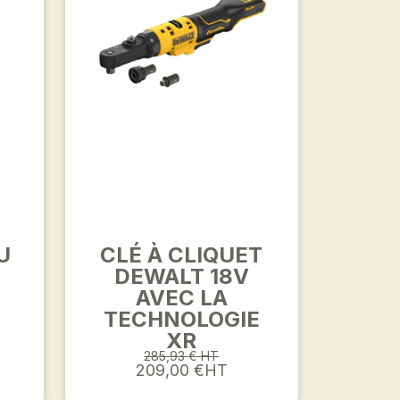
U
CLÉ À CLIQUET
DEWALT 18V
AVEC LA
TECHNOLOGIE
XR
285,93 € HT
209,00 €HT