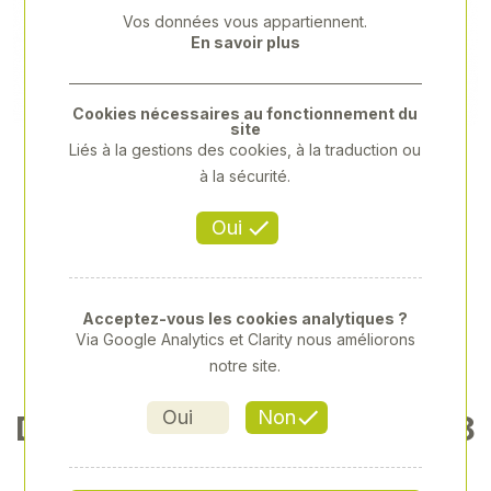
Previous
Next
Vos données vous appartiennent.
En savoir plus
Cookies nécessaires au fonctionnement du
site
Liés à la gestions des cookies, à la traduction ou
à la sécurité.
Oui
Acceptez-vous les cookies analytiques ?
Via Google Analytics et Clarity nous améliorons
notre site.
Oui
Non
DENT DE FOURCHE Ø36 LG 8
00 M22X1.5 CL PR