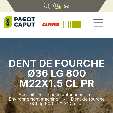
DENT DE FOURCHE
Ø36 LG 800
M22X1.5 CL PR
Accueil
•
Pieces detachees
•
Environnement machine
•
Dent de fourche
ø36 lg 800 m22x1.5 cl pr