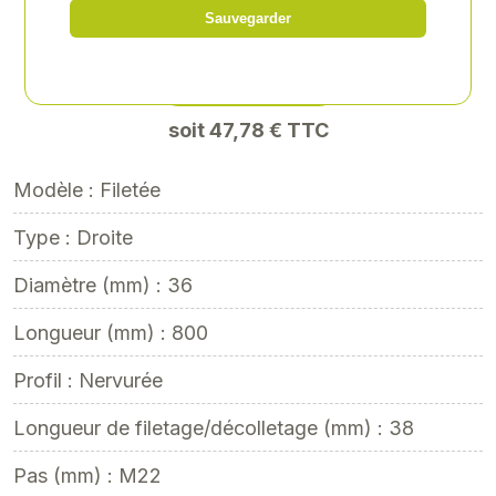
Sauvegarder
Référence
: AGR-215422
39,82 € HT
soit 47,78 € TTC
Modèle : Filetée
Type : Droite
Diamètre (mm) : 36
Longueur (mm) : 800
Profil : Nervurée
Longueur de filetage/décolletage (mm) : 38
Pas (mm) : M22