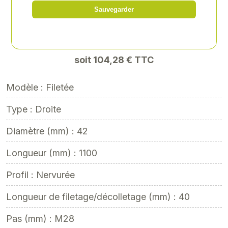
Sauvegarder
Référence
: AGR-215437
86,90 € HT
soit 104,28 € TTC
Modèle : Filetée
Type : Droite
Diamètre (mm) : 42
Longueur (mm) : 1100
Profil : Nervurée
Longueur de filetage/décolletage (mm) : 40
Pas (mm) : M28