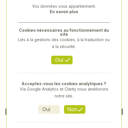
Previous
Next
Vos données vous appartiennent.
En savoir plus
Cookies nécessaires au fonctionnement du
site
Liés à la gestions des cookies, à la traduction ou
à la sécurité.
Oui
Acceptez-vous les cookies analytiques ?
Via Google Analytics et Clarity nous améliorons
notre site.
Oui
Non
DENT DE FOURCHE Ø42 LG 1
100 M28 CONE LON