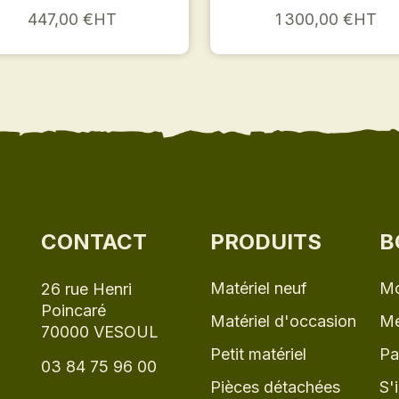
447,00 €HT
1 300,00 €HT
CONTACT
PRODUITS
B
Matériel neuf
Mo
26 rue Henri
Poincaré
Matériel d'occasion
Me
70000 VESOUL
Petit matériel
Pa
03 84 75 96 00
Pièces détachées
S'