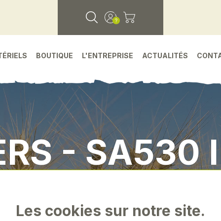
TÉRIELS
BOUTIQUE
L'ENTREPRISE
ACTUALITÉS
CONT
ERS - SA530 
Accueil
•
Petit materiel
•
Divers - sa530 inox
Les cookies sur notre site.