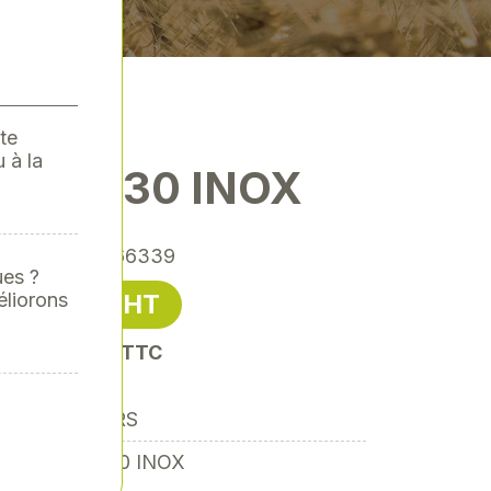
te
 à la
 - SA530 INOX
érence
: 00066339
ues ?
éliorons
 400,00 € HT
it 5280,00 € TTC
DIVERS
SA530 INOX