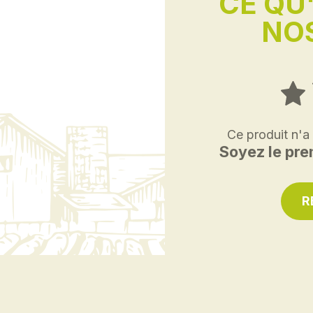
CE QU
NOS
Ce produit n'a
Soyez le prem
R