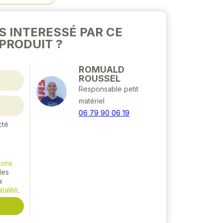
S INTERESSÉ PAR CE
PRODUIT ?
ROMUALD
ROUSSEL
Responsable petit
matériel
06 79 90 06 19
cté
ions
 les
a
ialité
.