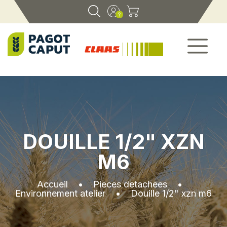
DOUILLE 1/2" XZN
M6
Accueil
•
Pieces detachees
•
Environnement atelier
•
Douille 1/2" xzn m6