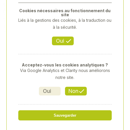
Previous
Next
Cookies nécessaires au fonctionnement du
site
Liés à la gestions des cookies, à la traduction ou
à la sécurité.
Oui
Acceptez-vous les cookies analytiques ?
Via Google Analytics et Clarity nous améliorons
notre site.
Oui
Non
"DOUILLE 3/8"" 18MM"
Sauvegarder
Référence
: XY-XY333518M