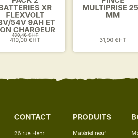
PACK 2
PINCE
BATTERIES XR
MULTIPRISE 2
FLEXVOLT
MM
8V/54V 9AH ET
SON CHARGEUR
490,48 € HT
419,00 €HT
31,90 €HT
CONTACT
PRODUITS
B
Matériel neuf
Mo
26 rue Henri