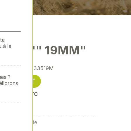
te
 à la
E 3/8"" 19MM"
nce
: XY-XY333519M
ues ?
4,69 € HT
éliorons
soit 5,63 € TTC
n chromée polie