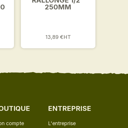
RALLONGE 1/2"
50
250MM
13,89 €HT
OUTIQUE
ENTREPRISE
n compte
L'entreprise