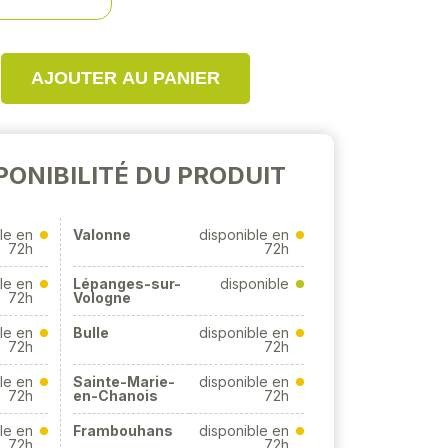
AJOUTER AU PANIER
PONIBILITÉ DU PRODUIT
le en
Valonne
disponible en
72h
72h
le en
Lépanges-sur-
disponible
72h
Vologne
le en
Bulle
disponible en
72h
72h
le en
Sainte-Marie-
disponible en
72h
en-Chanois
72h
le en
Frambouhans
disponible en
72h
72h