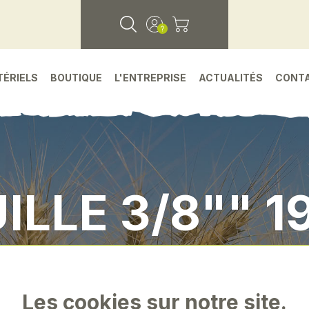
TÉRIELS
BOUTIQUE
L'ENTREPRISE
ACTUALITÉS
CONT
ILLE 3/8"" 
eces detachees
•
Environnement atelier
•
"doui
Les cookies sur notre site.