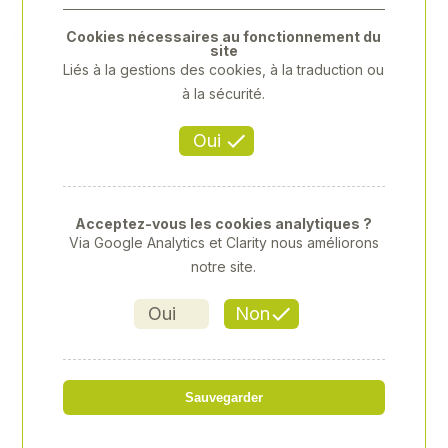
Previous
Next
Cookies nécessaires au fonctionnement du
site
Liés à la gestions des cookies, à la traduction ou
à la sécurité.
Oui
Acceptez-vous les cookies analytiques ?
Via Google Analytics et Clarity nous améliorons
notre site.
Oui
Non
"DOUILLE 3/8"" 8MM"
Sauvegarder
Référence
: XY-XY333508M