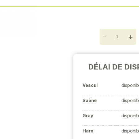
Finition chromée polie
Next
-
+
DÉLAI DE DIS
Vesoul
disponib
Saône
disponib
Gray
disponib
Harol
disponib