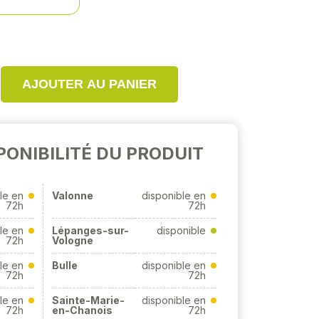
AJOUTER AU PANIER
PONIBILITÉ DU PRODUIT
le en
Valonne
disponible en
72h
72h
le en
Lépanges-sur-
disponible
72h
Vologne
le en
Bulle
disponible en
72h
72h
le en
Sainte-Marie-
disponible en
72h
en-Chanois
72h