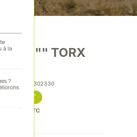
te
LE 3/8"" TORX
 à la
T30"
ues ?
ence
: XY-XY302330
éliorons
10,11 € HT
soit 12,13 € TTC