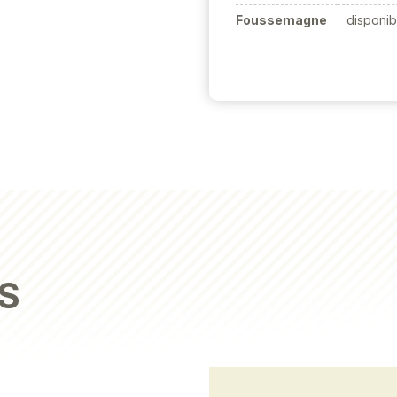
Foussemagne
disponib
S