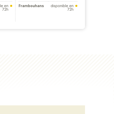
le en
Frambouhans
disponible en
72h
72h