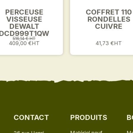
PERCEUSE
COFFRET 110
VISSEUSE
RONDELLES
DEWALT
CUIVRE
DCD999T1QW
516,14 € HT
409,00 €HT
41,73 €HT
CONTACT
PRODUITS
B
Matériel neuf
Mo