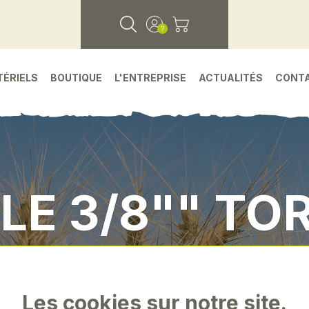
TÉRIELS
BOUTIQUE
L'ENTREPRISE
ACTUALITÉS
CONT
LE 3/8"" TO
ces detachees
•
Environnement atelier
•
"douil
Les cookies sur notre site.