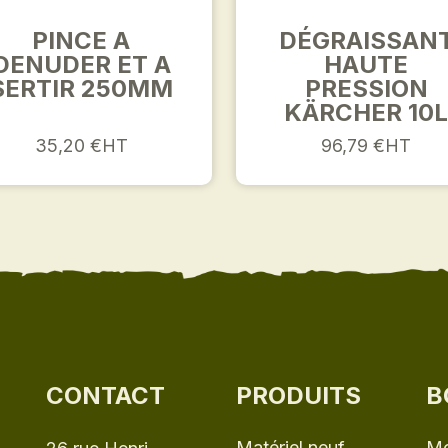
PINCE A
DÉGRAISSAN
DENUDER ET A
HAUTE
SERTIR 250MM
PRESSION
KÄRCHER 10
35,20 €HT
96,79 €HT
CONTACT
PRODUITS
B
Matériel neuf
Mo