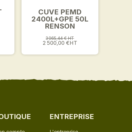
T
CUVE PEMD
2400L+GPE 50L
RENSON
L
3 065,44 € HT
2 500,00 €HT
OUTIQUE
ENTREPRISE
n compte
L'entreprise