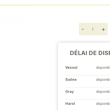
Chrome Vanadium, finitio
Next
-
+
DÉLAI DE DIS
Vesoul
disponib
Saône
disponib
Gray
disponib
Harol
disponib