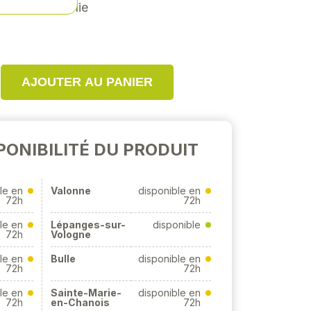
n chromée polie
AJOUTER AU PANIER
PONIBILITÉ DU PRODUIT
le en
Valonne
disponible en
72h
72h
le en
Lépanges-sur-
disponible
72h
Vologne
le en
Bulle
disponible en
72h
72h
le en
Sainte-Marie-
disponible en
72h
en-Chanois
72h