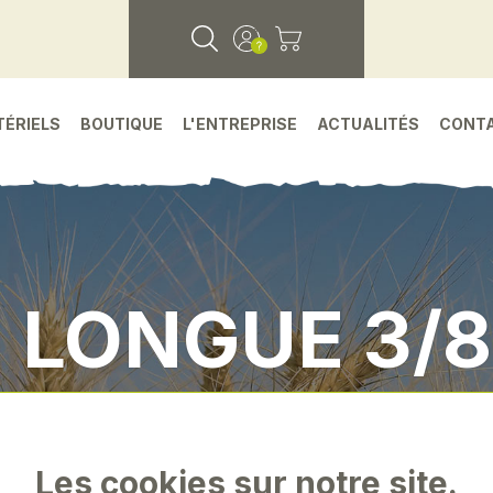
TÉRIELS
BOUTIQUE
L'ENTREPRISE
ACTUALITÉS
CONT
 LONGUE 3/
s detachees
•
Environnement atelier
•
"douille
Les cookies sur notre site.