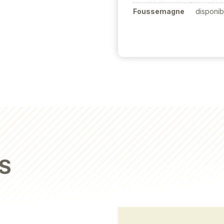
Foussemagne
disponib
S