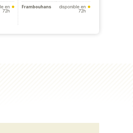
le en
Frambouhans
disponible en
72h
72h