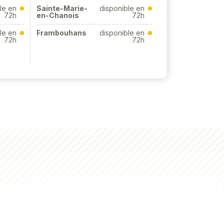
le en
Sainte-Marie-
disponible en
72h
en-Chanois
72h
le en
Frambouhans
disponible en
72h
72h