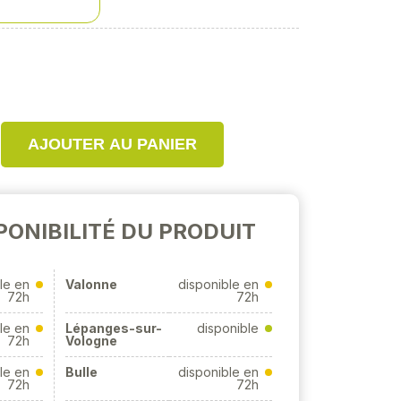
AJOUTER AU PANIER
PONIBILITÉ DU PRODUIT
le en
Valonne
disponible en
72h
72h
le en
Lépanges-sur-
disponible
72h
Vologne
le en
Bulle
disponible en
72h
72h