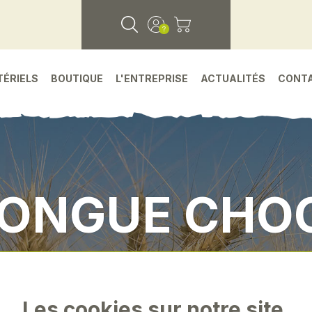
TÉRIELS
BOUTIQUE
L'ENTREPRISE
ACTUALITÉS
CONT
LONGUE CHOC
s detachees
•
Environnement atelier
•
Douille l
Les cookies sur notre site.