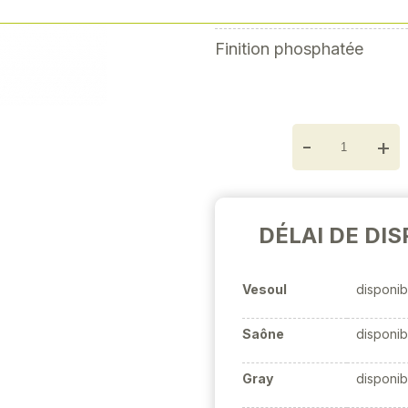
Chrome molybdenum
Next
Finition phosphatée
-
+
DÉLAI DE DIS
Vesoul
disponib
Saône
disponib
Gray
disponib