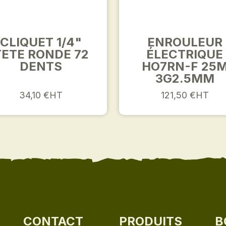
CLIQUET 1/4"
ENROULEUR
TETE RONDE 72
ÉLECTRIQUE
DENTS
HO7RN-F 25
3G2.5MM
34,10 €HT
121,50 €HT
CONTACT
PRODUITS
B