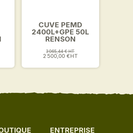
CUVE PEMD
2400L+GPE 50L
M
RENSON
3 065,44 € HT
2 500,00 €HT
OUTIQUE
ENTREPRISE