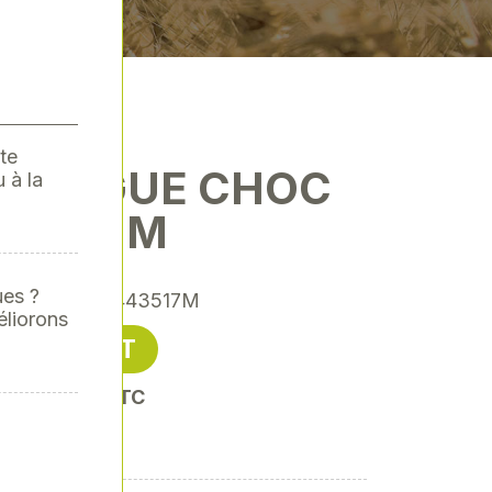
te
 LONGUE CHOC
 à la
/2 17MM
ues ?
ence
: XY-XY443517M
éliorons
13,52 € HT
oit 16,22 € TTC