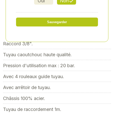
Oui
Non
Référence
: SODI51324
99,00 € HT
198,40 €HT
Sauvegarder
soit 118,80 € TTC
Raccord 3/8".
Tuyau caoutchouc haute qualité.
Pression d'utilisation max : 20 bar.
Avec 4 rouleaux guide tuyau.
Avec arrêtoir de tuyau.
Châssis 100% acier.
Tuyau de raccordement 1m.