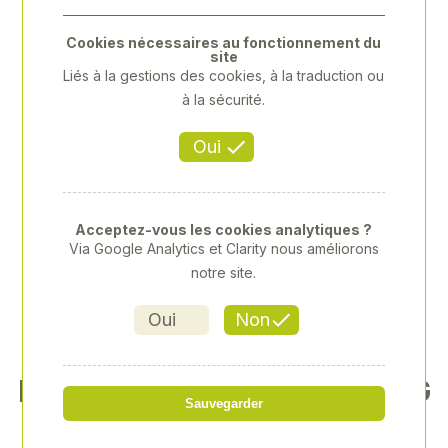
Previous
Next
Cookies nécessaires au fonctionnement du
site
Liés à la gestions des cookies, à la traduction ou
à la sécurité.
Oui
Acceptez-vous les cookies analytiques ?
Via Google Analytics et Clarity nous améliorons
notre site.
Oui
Non
ENTONNOIR D.160 RALLONG
Sauvegarder
E METAL