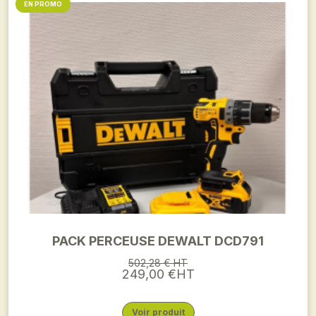
EN PROMO
PACK PERCEUSE DEWALT DCD791
502,28 € HT
249,00 €HT
Voir produit