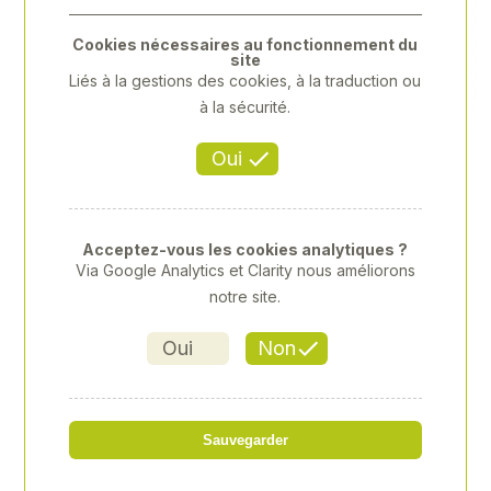
Previous
Next
Cookies nécessaires au fonctionnement du
site
Liés à la gestions des cookies, à la traduction ou
à la sécurité.
Oui
Acceptez-vous les cookies analytiques ?
Via Google Analytics et Clarity nous améliorons
notre site.
Oui
Non
ENTONNOIR METAL D.170M
Sauvegarder
M