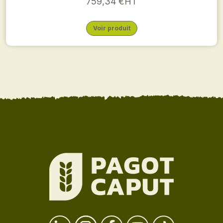
759,34 €HT
Voir produit