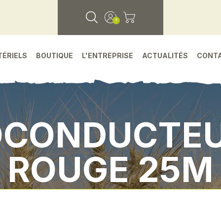
TÉRIELS
BOUTIQUE
L'ENTREPRISE
ACTUALITÉS
CONT
OCONDUCTEU
ROUGE 25M
achees
•
Environnement atelier
•
Fil monocond