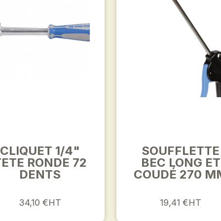
CLIQUET 1/4"
SOUFFLETTE
TETE RONDE 72
BEC LONG ET
DENTS
COUDÉ 270 M
34,10 €HT
19,41 €HT