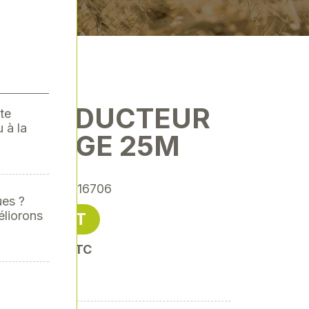
NOCONDUCTEUR
te
 à la
² ROUGE 25M
érence
: SODI16706
ues ?
éliorons
37,65 € HT
oit 45,18 € TTC
8