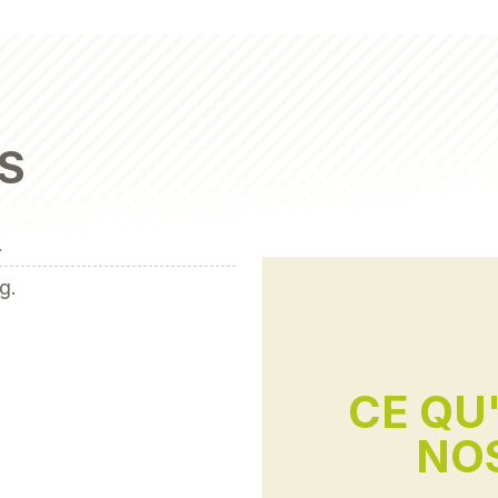
S
.
g.
CE QU
NOS