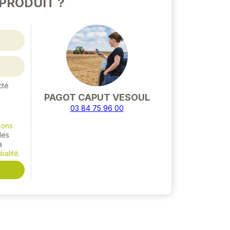
PRODUIT ?
cté
PAGOT CAPUT VESOUL
03 84 75 96 00
ions
 les
a
ialité
.