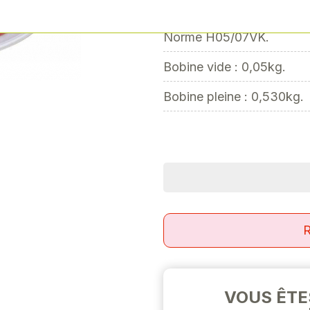
450/750V
Next
Norme H05/07VK.
Bobine vide : 0,05kg.
Bobine pleine : 0,530kg.
R
VOUS ÊTE