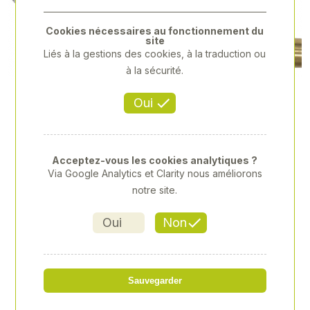
Previous
Next
Cookies nécessaires au fonctionnement du
site
Liés à la gestions des cookies, à la traduction ou
à la sécurité.
Oui
Acceptez-vous les cookies analytiques ?
Via Google Analytics et Clarity nous améliorons
notre site.
Oui
Non
FLEXIBLE ASPIRATION Ø 35
Sauvegarder
MM - 4 M