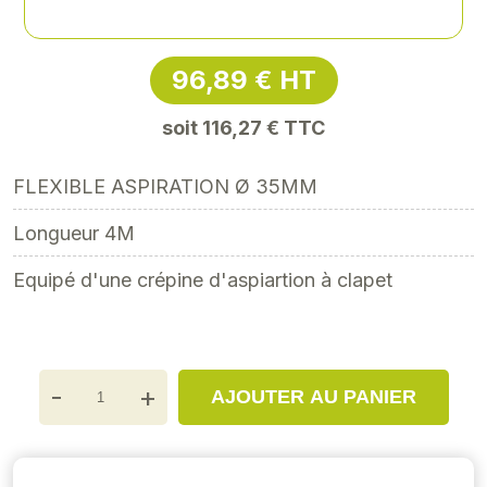
Référence
: REN-971502
96,89 € HT
soit 116,27 € TTC
FLEXIBLE ASPIRATION Ø 35MM
Longueur 4M
Equipé d'une crépine d'aspiartion à clapet
-
+
AJOUTER AU PANIER