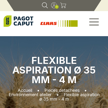
FLEXIBLE
ASPIRATION Ø 35
MM - 4 M
Accueil
•
Pieces detachees
•
Environnement atelier
•
Flexible aspiration
ø 35 mm - 4 m