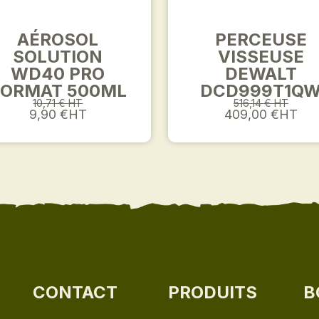
AÉROSOL
PERCEUSE
SOLUTION
VISSEUSE
WD40 PRO
DEWALT
FORMAT 500ML
DCD999T1Q
10,71 € HT
516,14 € HT
9,90 €HT
409,00 €HT
CONTACT
PRODUITS
B