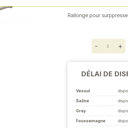
400 BARS - Longueur10
Next
Rallonge pour surppresse
-
+
DÉLAI DE DIS
Vesoul
dispo
Saône
dispo
Gray
dispo
Foussemagne
dispo