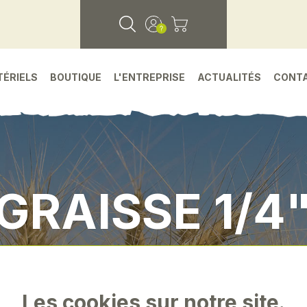
TÉRIELS
BOUTIQUE
L'ENTREPRISE
ACTUALITÉS
CONT
 GRAISSE 1/4
 detachees
•
Environnement atelier
•
Flexible 
Les cookies sur notre site.