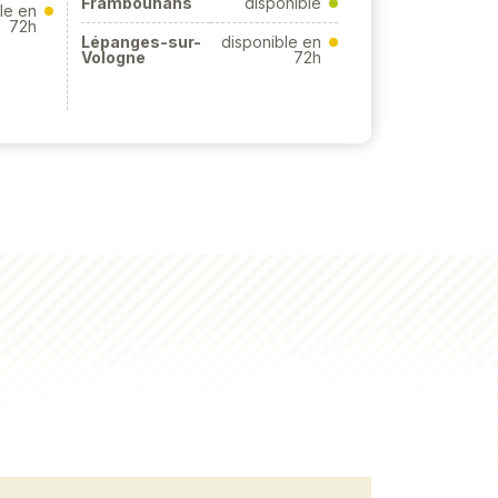
Frambouhans
disponible
le en
72h
Lépanges-sur-
disponible en
Vologne
72h