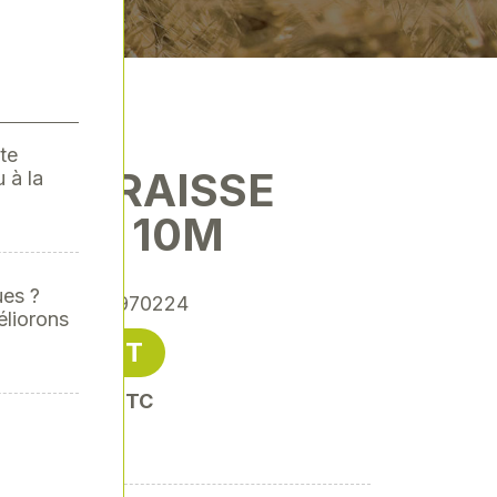
te
BLE GRAISSE
 à la
"400B 10M
ues ?
rence
: REN-970224
éliorons
84,90 € HT
oit 101,88 € TTC