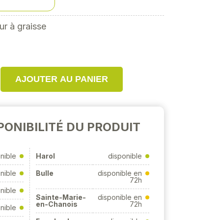
m
ur à graisse
AJOUTER AU PANIER
PONIBILITÉ DU PRODUIT
nible
Harol
disponible
nible
Bulle
disponible en
72h
nible
Sainte-Marie-
disponible en
en-Chanois
72h
nible