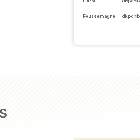
Harol
disponib
Foussemagne
disponib
S