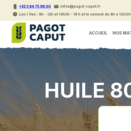
+33 3 84 75 96 00
infos@pagot-caput.fr
Lun / Ven : 8h - 12h et 13h30 - 18 h et le samedi de 8h à 12h00
ACCUEIL
NOS MA
HUILE 8
Accueil