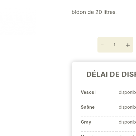
est classée API GL5 et
Next
bidon de 20 litres.
-
+
DÉLAI DE DIS
Vesoul
disponib
Saône
disponib
Gray
disponib