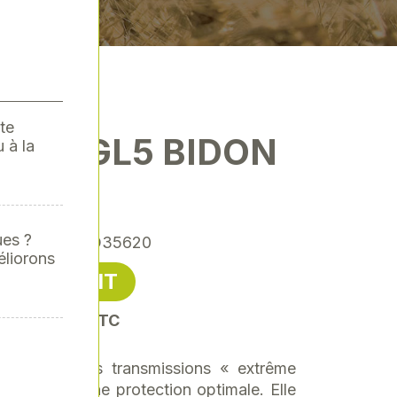
te
0W90 GL5 BIDON
 à la
20 L
ues ?
rence
: ARMO35620
éliorons
105,98 € HT
oit 127,18 € TTC
est pour les transmissions « extrême
pour offrir une protection optimale. Elle