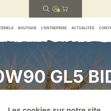
TÉRIELS
BOUTIQUE
L'ENTREPRISE
ACTUALITÉS
CONT
0W90 GL5 BI
•
Pieces detachees
•
Lubrifiant
•
Huile 80w90 g
Les cookies sur notre site.