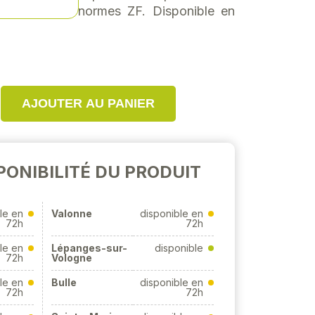
 répond aux normes ZF. Disponible en
AJOUTER AU PANIER
PONIBILITÉ DU PRODUIT
le en
Valonne
disponible en
72h
72h
le en
Lépanges-sur-
disponible
72h
Vologne
le en
Bulle
disponible en
72h
72h