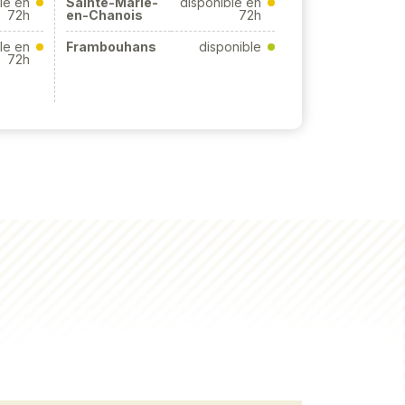
le en
Sainte-Marie-
disponible en
72h
en-Chanois
72h
le en
Frambouhans
disponible
72h