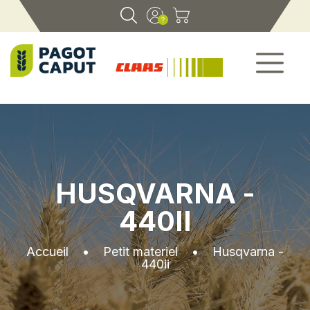
HUSQVARNA -
440II
Accueil
•
Petit materiel
•
Husqvarna -
440ii