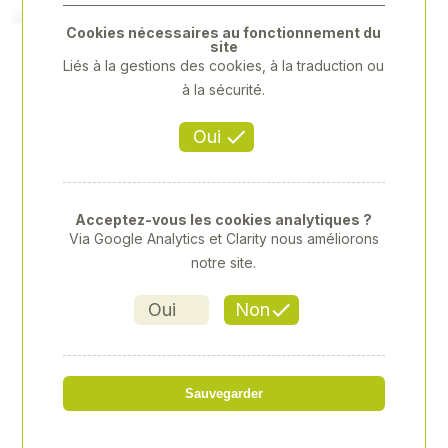
Previous
Next
Cookies nécessaires au fonctionnement du
site
Liés à la gestions des cookies, à la traduction ou
à la sécurité.
Oui
Acceptez-vous les cookies analytiques ?
Via Google Analytics et Clarity nous améliorons
notre site.
Oui
Non
HUSQVARNA - 440II
Sauvegarder
Référence
: 00065113