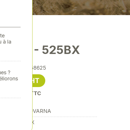
te
 à la
RNA - 525BX
érence
: 00058625
ues ?
éliorons
436,00 € HT
it 523,20 € TTC
HUSQVARNA
525BX