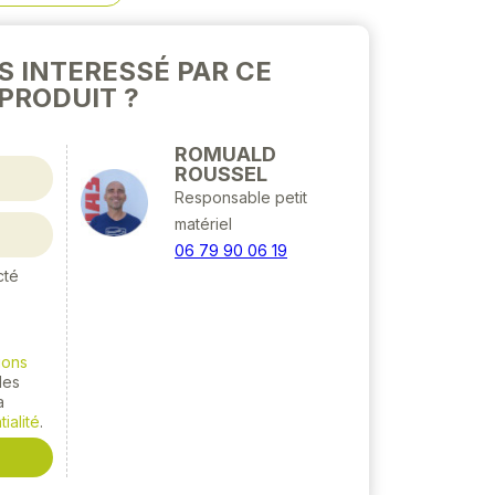
S INTERESSÉ PAR CE
PRODUIT ?
ROMUALD
ROUSSEL
Responsable petit
matériel
06 79 90 06 19
cté
ions
 les
a
ialité
.