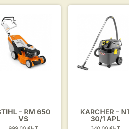
STIHL - RM 650
KARCHER - N
VS
30/1 APL
999,00 €HT
340,00 €HT