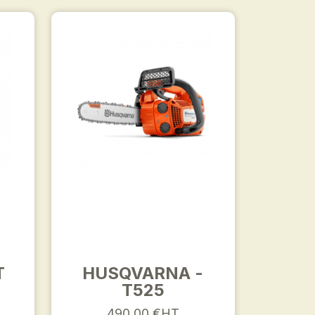
T
HUSQVARNA -
T525
490,00 €HT