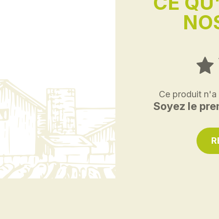
CE QU
NOS
Ce produit n'a
Soyez le prem
R