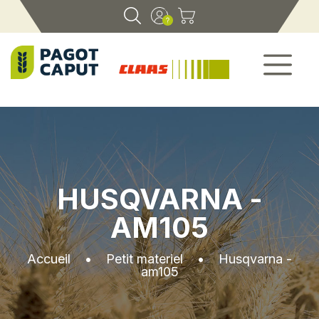
HUSQVARNA -
AM105
Accueil
•
Petit materiel
•
Husqvarna -
am105