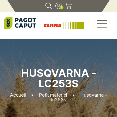
HUSQVARNA -
LC253S
Accueil
•
Petit materiel
•
Husqvarna -
lc253s