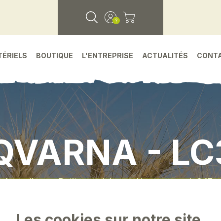
TÉRIELS
BOUTIQUE
L'ENTREPRISE
ACTUALITÉS
CONT
QVARNA - LC
Accueil
•
Petit materiel
•
Husqvarna - lc347v
Les cookies sur notre site.