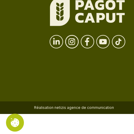
Réalisation
netizis agence de communication