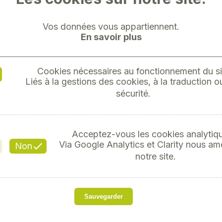
Vos données vous appartiennent.
En savoir plus
Cookies nécessaires au fonctionnement du si
HUSQVA
Liés à la gestions des cookies, à la traduction ou
sécurité.
Réf
Acceptez-vous les cookies analytiq
Via Google Analytics et Clarity nous am
Non
notre site.
so
TONDEUSE LC 347 V, 
Sauvegarder
2900 TR/MIN, CYLIND
MOTEUR: AIR, LARGE
PALIERS DE REGLAG