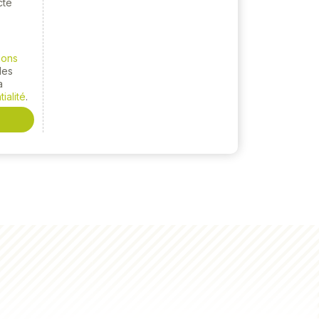
cté
ions
 les
a
ialité
.