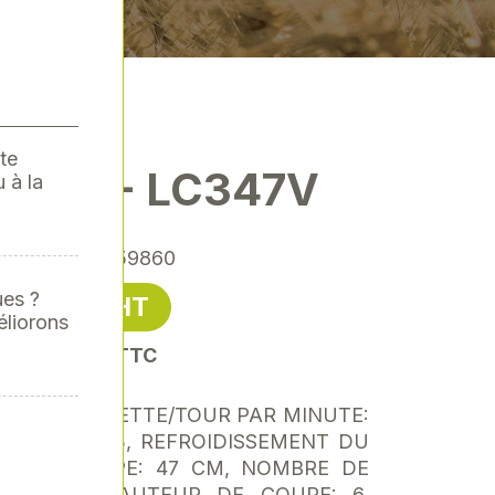
te
RNA - LC347V
 à la
érence
: 00059860
ues ?
665,00 € HT
éliorons
it 798,00 € TTC
PUISSANCE NETTE/TOUR PAR MINUTE:
REE: 166 CM3, REFROIDISSEMENT DU
UR DE COUPE: 47 CM, NOMBRE DE
E DE LA HAUTEUR DE COUPE: 6,