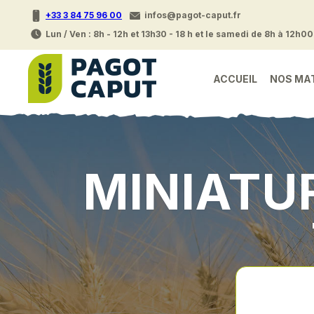
+33 3 84 75 96 00
infos@pagot-caput.fr
Lun / Ven : 8h - 12h et 13h30 - 18 h et le samedi de 8h à 12h00
ACCUEIL
NOS MA
MINIATU