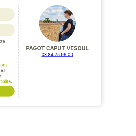
cté
PAGOT CAPUT VESOUL
03 84 75 96 00
ions
 les
a
ialité
.