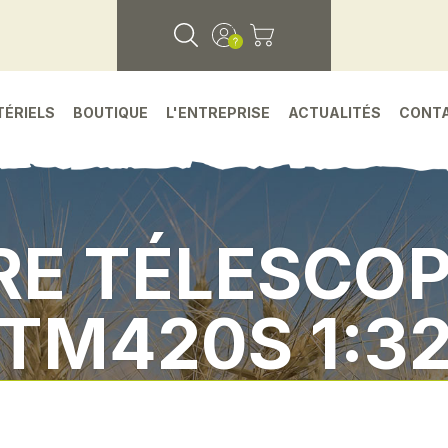
TÉRIELS
BOUTIQUE
L'ENTREPRISE
ACTUALITÉS
CONT
RE TÉLESCOP
TM420S 1:3
Accueil
•
Vêtement - jouet - epi
•
Jcb tm420s