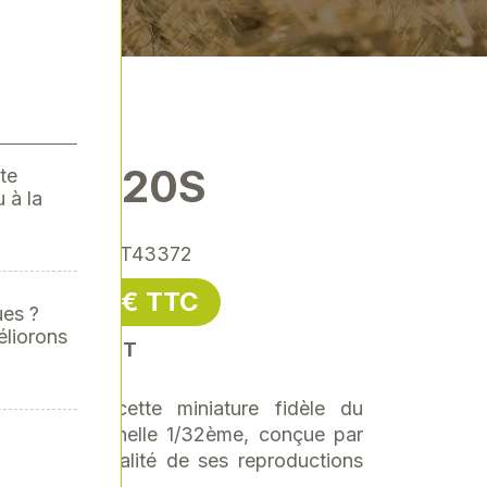
B TM420S
te
 à la
ence
: JLM-BT43372
50,00 € TTC
TC
ues ?
éliorons
soit 41,67 € HT
 JCB avec cette miniature fidèle du
M420S à léchelle 1/32ème, conçue par
e pour la qualité de ses reproductions