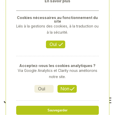
En savoir plus
Previous
Next
Cookies nécessaires au fonctionnement du
site
Liés à la gestions des cookies, à la traduction ou
à la sécurité.
Oui
Acceptez-vous les cookies analytiques ?
Via Google Analytics et Clarity nous améliorons
notre site.
Oui
Non
JEU DE 8 TOURNEVIS DE PRE
CISION PHILIPS
Sauvegarder