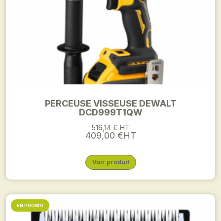
PERCEUSE VISSEUSE DEWALT
DCD999T1QW
516,14 € HT
409,00 €HT
Voir produit
EN PROMO